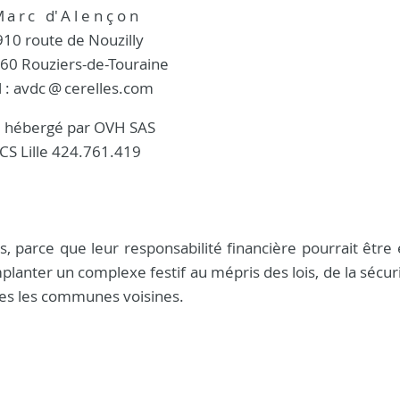
M
a r
c d'
A l e n ç o n
910 route de Nouzilly
60 Rouziers-de-Touraine
 : avdc
@
cerelles.com
e hébergé par OVH SAS
CS Lille 424.761.419
es, parce que leur responsabilité financière pourrait êtr
mplanter un complexe festif au mépris des lois, de la sécuri
utes les communes voisines.