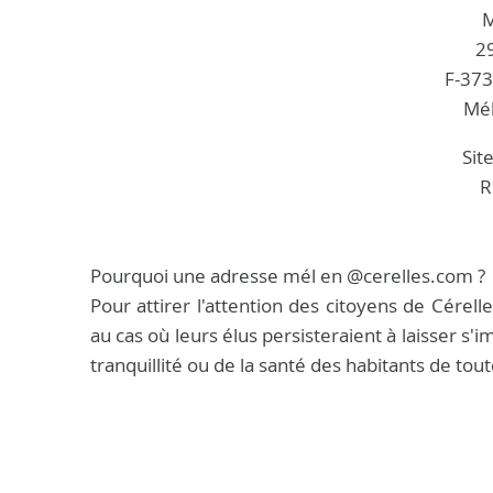
2
F-373
Mél
Sit
R
Pourquoi une adresse mél en @cerelles.com ?
Pour attirer l'attention des citoyens de Cérell
au cas où leurs élus persisteraient à laisser s'i
tranquillité ou de la santé des habitants de to